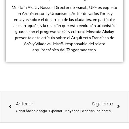
Mostafa Akalay Nasser, Director de Esmab, UPF es experto
en Arquirtectura y Urbanismo. Autor de varios libros y
ensayos sobre el desarrollo de las ciudades, en particular
las marroquiés, y la relación que esta evolución urbanística
guarda con el progreso social y cultural, Mostafa Akalay
presenta este artículo sobre el Arquitecto Francisco de
Asís y Viladevall Marfà, responsable del relato
arquitectónico del Tánger moderno.
Ant
Sigu
Anterior
Siguiente
Casa Árabe acoge “Exposición de Arte Marroquí. Córdoba, 1946”, en su sede de Córdoba
Maysoon Pachachi en conferencia: “Contar historias colectivas en el cine”