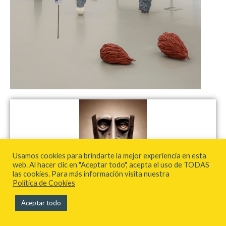
Usamos cookies para brindarte la mejor experiencia en esta
web. Al hacer clic en "Aceptar todo", acepta el uso de TODAS
las cookies. Para más información visita nuestra
Política de Cookies
El arte vasco de Patxi Xabier Lezama vuelve a New York con
Aceptar todo
una mirada mitológica y de vanguardia