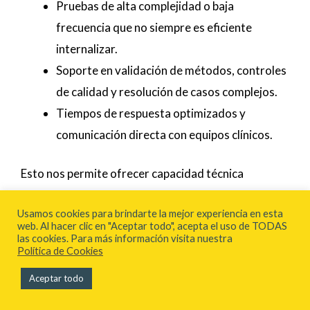
Pruebas de alta complejidad o baja
frecuencia que no siempre es eficiente
internalizar.
Soporte en validación de métodos, controles
de calidad y resolución de casos complejos.
Tiempos de respuesta optimizados y
comunicación directa con equipos clínicos.
Esto nos permite ofrecer capacidad técnica
avanzada sin aumentar la carga operativa del
Usamos cookies para brindarte la mejor experiencia en esta
hospital. La capa digital es clave para integrar todo
web. Al hacer clic en "Aceptar todo", acepta el uso de TODAS
el ecosistema:
las cookies. Para más información visita nuestra
Política de Cookies
Plataformas interoperables con LIS/HIS
Aceptar todo
hospitalarios.