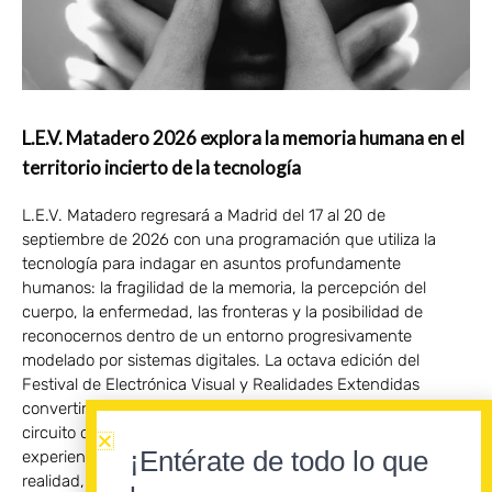
L.E.V. Matadero 2026 explora la memoria humana en el
territorio incierto de la tecnología
L.E.V. Matadero regresará a Madrid del 17 al 20 de
septiembre de 2026 con una programación que utiliza la
tecnología para indagar en asuntos profundamente
humanos: la fragilidad de la memoria, la percepción del
cuerpo, la enfermedad, las fronteras y la posibilidad de
reconocernos dentro de un entorno progresivamente
modelado por sistemas digitales. La octava edición del
Festival de Electrónica Visual y Realidades Extendidas
convertirá distintos espacios de Matadero Madrid en un
circuito de conciertos, performances, instalaciones y
¡Entérate de todo lo que
experiencias XR donde lo virtual no pretende sustituir la
realidad, sino revelar algunas de sus zonas más inestables.