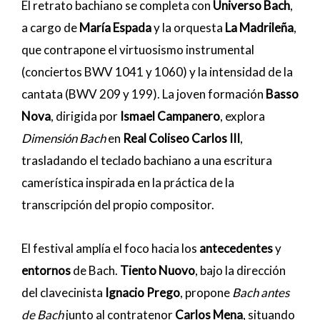
El retrato bachiano se completa con
Universo Bach
,
a cargo de
María Espada
y la orquesta
La Madrileña
,
que contrapone el virtuosismo instrumental
(conciertos BWV 1041 y 1060) y la intensidad de la
cantata (BWV 209 y 199). La joven formación
Basso
Nova
, dirigida por
Ismael Campanero
, explora
Dimensión Bach
en
Real Coliseo Carlos III
,
trasladando el teclado bachiano a una escritura
camerística inspirada en la práctica de la
transcripción del propio compositor.
El festival amplía el foco hacia los
antecedentes
y
entornos
de Bach.
Tiento Nuovo
, bajo la dirección
del clavecinista
Ignacio Prego
, propone
Bach antes
de Bach
junto al contratenor
Carlos Mena
, situando