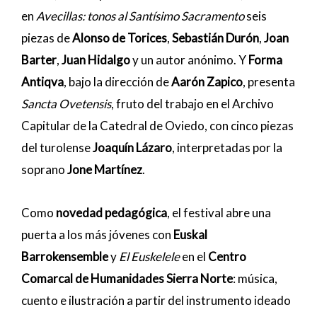
en
Avecillas: tonos al Santísimo Sacramento
seis
piezas de
Alonso de Torices
,
Sebastián Durón
,
Joan
Barter
,
Juan Hidalgo
y un autor anónimo. Y
Forma
Antiqva
, bajo la dirección de
Aarón Zapico
, presenta
Sancta Ovetensis
, fruto del trabajo en el Archivo
Capitular de la Catedral de Oviedo, con cinco piezas
del turolense
Joaquín Lázaro
, interpretadas por la
soprano
Jone Martínez
.
Como
novedad pedagógica
, el festival abre una
puerta a los más jóvenes con
Euskal
Barrokensemble
y
El Euskelele
en el
Centro
Comarcal de Humanidades Sierra Norte
: música,
cuento e ilustración a partir del instrumento ideado