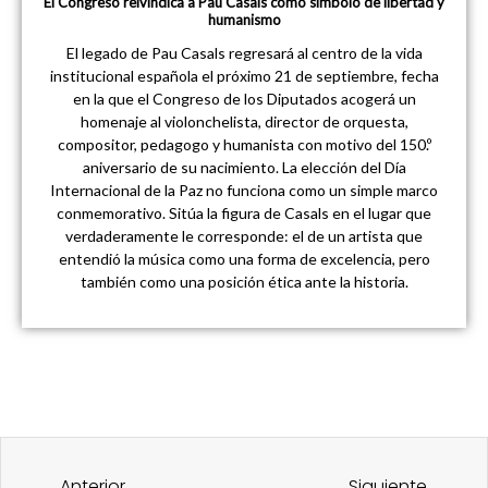
El Congreso reivindica a Pau Casals como símbolo de libertad y
humanismo
El legado de Pau Casals regresará al centro de la vida
institucional española el próximo 21 de septiembre, fecha
en la que el Congreso de los Diputados acogerá un
homenaje al violonchelista, director de orquesta,
compositor, pedagogo y humanista con motivo del 150.º
aniversario de su nacimiento. La elección del Día
Internacional de la Paz no funciona como un simple marco
conmemorativo. Sitúa la figura de Casals en el lugar que
verdaderamente le corresponde: el de un artista que
entendió la música como una forma de excelencia, pero
también como una posición ética ante la historia.
Ant
Sigu
Anterior
Siguiente