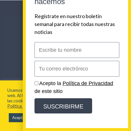
hacemos
Regístrate en nuestro boletín
semanal para recibir todas nuestras
noticias
Escribe
tu
nombre
Correo
electrónico
Acepto la
Política de Privacidad
Usamos cookies para brindarte la mejor experiencia en esta
de este sitio
web. Al hacer clic en "Aceptar todo", acepta el uso de TODAS
las cookies. Para más información visita nuestra
ENLACES CORPORATIVOS
SUSCRIBIRME
Política de Cookies
NOSOTROS
PLAN DE COMUNICACIONES 360
Aceptar todo
SERVICIOS
REVISTA URBAN BEAT