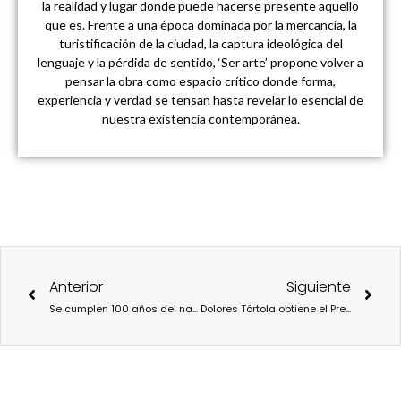
la realidad y lugar donde puede hacerse presente aquello
que es. Frente a una época dominada por la mercancía, la
turistificación de la ciudad, la captura ideológica del
lenguaje y la pérdida de sentido, ‘Ser arte’ propone volver a
pensar la obra como espacio crítico donde forma,
experiencia y verdad se tensan hasta revelar lo esencial de
nuestra existencia contemporánea.
Ant
Sigu
Anterior
Siguiente
Se cumplen 100 años del natalicio de Truman Capote: “Soy drogadicto y homosexual. Soy un genio”
Dolores Tórtola obtiene el Premio Nacional de Poesía Joven 2024 con su obra “Los dioses destruidos”