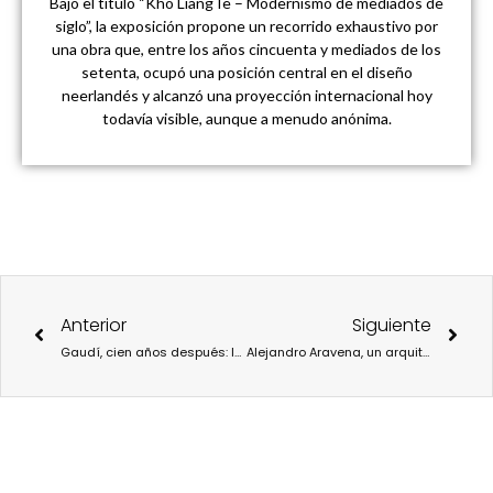
Bajo el título “Kho Liang Ie – Modernismo de mediados de
siglo”, la exposición propone un recorrido exhaustivo por
una obra que, entre los años cincuenta y mediados de los
setenta, ocupó una posición central en el diseño
neerlandés y alcanzó una proyección internacional hoy
todavía visible, aunque a menudo anónima.
Ant
Sigu
Anterior
Siguiente
Gaudí, cien años después: la arquitectura que se negó a obedecer el paso del tiempo
Alejandro Aravena, un arquitecto comprometido con la sociedad