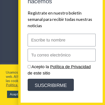
hacemos
Regístrate en nuestro boletín
semanal para recibir todas nuestras
noticias
Escribe
tu
nombre
Correo
electrónico
Acepto la
Política de Privacidad
ENLACES CORPORATIVOS
Usamos cookies para brindarte la mejor experiencia en esta
de este sitio
web. Al hacer clic en "Aceptar todo", acepta el uso de TODAS
NOSOTROS
PLAN DE COMUNICACIONES 360
las cookies. Para más información visita nuestra
SERVICIOS
REVISTA URBAN BEAT
SUSCRIBIRME
Política de Cookies
ULTIMOS TRABAJOS
CLIENTES
Aceptar todo
LOS ORIGENES DE URBAN BEAT
CONTACTO