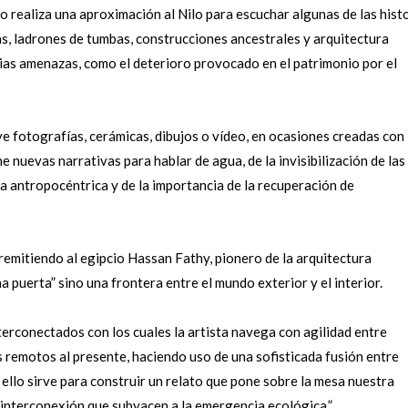
o realiza una aproximación al Nilo para escuchar algunas de las hist
as, ladrones de tumbas, construcciones ancestrales y arquitectura
ias amenazas, como el deterioro provocado en el patrimonio por el
ye fotografías, cerámicas, dibujos o vídeo, en ocasiones creadas con
 nuevas narrativas para hablar de agua, de la invisibilización de las
da antropocéntrica y de la importancia de la recuperación de
, remitiendo al egipcio Hassan Fathy, pionero de la arquitectura
a puerta” sino una frontera entre el mundo exterior y el interior.
erconectados con los cuales la artista navega con agilidad entre
 remotos al presente, haciendo uso de una sofisticada fusión entre
o ello sirve para construir un relato que pone sobre la mesa nuestra
e interconexión que subyacen a la emergencia ecológica.”