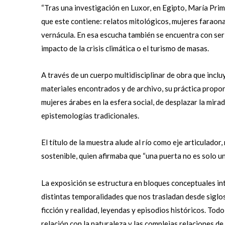
“Tras una investigación en Luxor, en Egipto, María Prim
que este contiene: relatos mitológicos, mujeres faraon
vernácula. En esa escucha también se encuentra con ser
impacto de la crisis climática o el turismo de masas.
A través de un cuerpo multidisciplinar de obra que inclu
materiales encontrados y de archivo, su práctica propone
mujeres árabes en la esfera social, de desplazar la mira
epistemologías tradicionales.
El título de la muestra alude al río como eje articulador
sostenible, quien afirmaba que “una puerta no es solo un
La exposición se estructura en bloques conceptuales int
distintas temporalidades que nos trasladan desde siglos
ficción y realidad, leyendas y episodios históricos. Tod
relación con la naturaleza y las complejas relaciones d