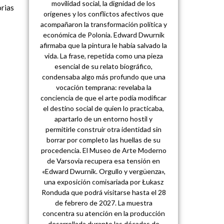
movilidad social, la dignidad de los
orias
orígenes y los conflictos afectivos que
acompañaron la transformación política y
económica de Polonia. Edward Dwurnik
afirmaba que la pintura le había salvado la
vida. La frase, repetida como una pieza
esencial de su relato biográfico,
condensaba algo más profundo que una
vocación temprana: revelaba la
conciencia de que el arte podía modificar
el destino social de quien lo practicaba,
apartarlo de un entorno hostil y
permitirle construir otra identidad sin
borrar por completo las huellas de su
procedencia. El Museo de Arte Moderno
de Varsovia recupera esa tensión en
«Edward Dwurnik. Orgullo y vergüenza»,
una exposición comisariada por Łukasz
Ronduda que podrá visitarse hasta el 28
de febrero de 2027. La muestra
concentra su atención en la producción
desarrollada durante las décadas de