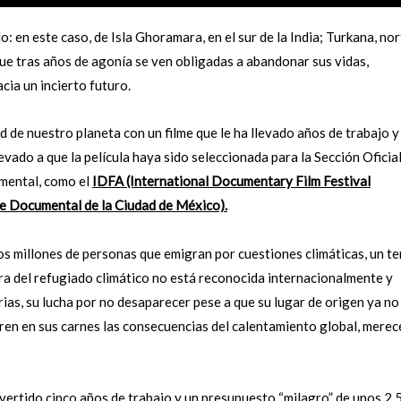
: en este caso, de Isla Ghoramara, en el sur de la India; Turkana, no
 que tras años de agonía se ven obligadas a abandonar sus vidas,
cia un incierto futuro.
d de nuestro planeta con un filme que le ha llevado años de trabajo y
ado a que la película haya sido seleccionada para la Sección Oficia
umental, como el
IDFA (International Documentary Film Festival
e Documental de la Ciudad de México).
os millones de personas que emigran por cuestiones climáticas, un t
ra del refugiado climático no está reconocida internacionalmente y
as, su lucha por no desaparecer pese a que su lugar de origen ya no
fren en sus carnes las consecuencias del calentamiento global, merec
nvertido cinco años de trabajo y un presupuesto “milagro” de unos 2,