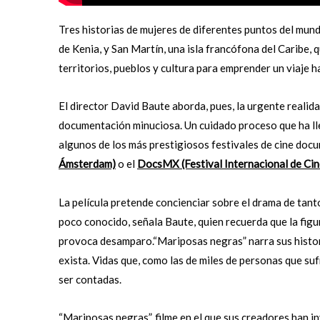
Tres historias de mujeres de diferentes puntos del mundo
de Kenia, y San Martín, una isla francófona del Caribe,
territorios, pueblos y cultura para emprender un viaje ha
El director David Baute aborda, pues, la urgente realida
documentación minuciosa. Un cuidado proceso que ha llev
algunos de los más prestigiosos festivales de cine doc
Ámsterdam)
o el
DocsMX (Festival Internacional de Cin
La película pretende concienciar sobre el drama de tant
poco conocido, señala Baute, quien recuerda que la figu
provoca desamparo.“Mariposas negras” narra sus histori
exista. Vidas que, como las de miles de personas que su
ser contadas.
“
Mariposas negras”, filme en el que sus creadores han i