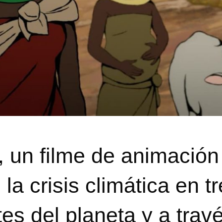
, un filme de animación
la crisis climática en t
es del planeta y a trav