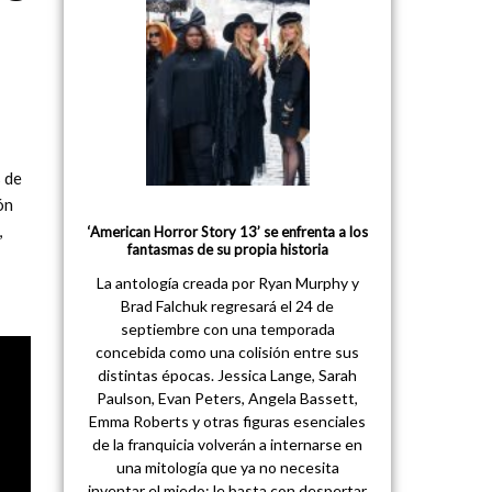
s de
ón
,
‘American Horror Story 13’ se enfrenta a los
fantasmas de su propia historia
La antología creada por Ryan Murphy y
Brad Falchuk regresará el 24 de
septiembre con una temporada
concebida como una colisión entre sus
distintas épocas. Jessica Lange, Sarah
Paulson, Evan Peters, Angela Bassett,
Emma Roberts y otras figuras esenciales
de la franquicia volverán a internarse en
una mitología que ya no necesita
inventar el miedo: le basta con despertar