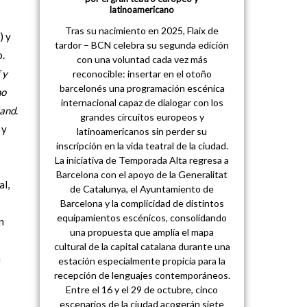
latinoamericano
Tras su nacimiento en 2025, Flaix de
) y
tardor – BCN celebra su segunda edición
o.
con una voluntad cada vez más
 y
reconocible: insertar en el otoño
barcelonés una programación escénica
no
internacional capaz de dialogar con los
and
.
grandes circuitos europeos y
 y
latinoamericanos sin perder su
inscripción en la vida teatral de la ciudad.
La iniciativa de Temporada Alta regresa a
Barcelona con el apoyo de la Generalitat
al,
de Catalunya, el Ayuntamiento de
Barcelona y la complicidad de distintos
equipamientos escénicos, consolidando
n
una propuesta que amplía el mapa
cultural de la capital catalana durante una
n
estación especialmente propicia para la
recepción de lenguajes contemporáneos.
Entre el 16 y el 29 de octubre, cinco
escenarios de la ciudad acogerán siete