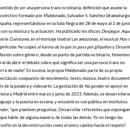
ntido de ser una persona trans no binaria, definición que asume la
l colectivo formado por Maldonado, Salvador S. Sánchez (dramaturgo
España, representándose en la Sala Negra del 28 de mayo al 2 de juni
on su música y la actuación. Ha publicado los discos
Despegar, Aquí
serie
Cuéntame
, en el montaje teatral Las amazonas, el musical
Hoy 
 películas
No culpes al karma de lo que te pasa por gilipollas
y
Dreaml
flexión sobre género, desde un punto de partida no binario, femenino
al de abrir el debate sobre qué significa ser una persona trans no
erra de nadie”. En escena, la propia Maldonado parte de su propia
spectáculo compuesto de movimiento, texto, música, teatro document
s de la palabra y videoarte. La gestación de
No gender
se apoyó en
lona y Madrid entre marzo y junio de 2023. Además, se desarrollaro
enguaje y la puesta en escena, y encuentros con público en institutos.
nder
, “que planteen preguntas. Desarrollar referentes que exponga
que hable, de alguna manera, de todas las demás. Yo no tengo las
onfío en la deconstrucción como el único camino hacia el respeto”.