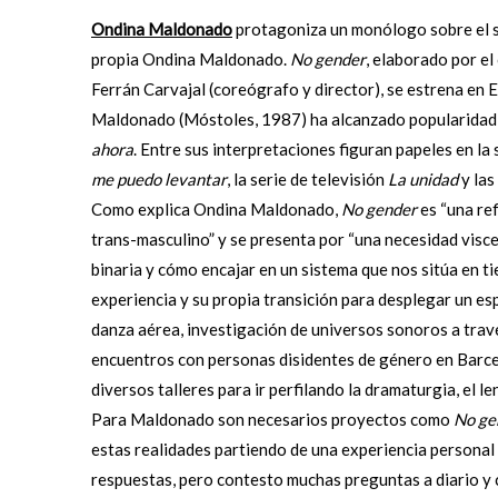
Ondina Maldonado
protagoniza un monólogo sobre el se
propia Ondina Maldonado.
No gender
, elaborado por e
Ferrán Carvajal (coreógrafo y director), se estrena en 
Maldonado (Móstoles, 1987) ha alcanzado popularidad c
ahora
. Entre sus interpretaciones figuran papeles en la 
me puedo levantar
, la serie de televisión
La unidad
y las
Como explica Ondina Maldonado,
No gender
es “una re
trans-masculino” y se presenta por “una necesidad viscer
binaria y cómo encajar en un sistema que nos sitúa en ti
experiencia y su propia transición para desplegar un e
danza aérea, investigación de universos sonoros a travé
encuentros con personas disidentes de género en Barce
diversos talleres para ir perfilando la dramaturgia, el l
Para Maldonado son necesarios proyectos como
No ge
estas realidades partiendo de una experiencia personal 
respuestas, pero contesto muchas preguntas a diario y c