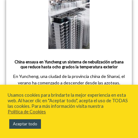
China ensaya en Yuncheng un sistema de nebulización urbana
que reduce hasta ocho grados la temperatura exterior
En Yuncheng, una ciudad de la provincia china de Shanxi, el
verano ha comenzado a descender desde las azoteas.
Sobre varios edificios del complejo residencial
Usamos cookies para brindarte la mejor experiencia en esta
Xijian·Tianmao Guobinfu, una red de tuberías y boquillas
web. Al hacer clic en "Aceptar todo", acepta el uso de TODAS
expulsa agua a elevada presión hasta convertirla en una
las cookies. Para más información visita nuestra
niebla fina que envuelve fachadas, patios y jardines. La
Política de Cookies
imagen se asemeja a una lluvia fabricada, aunque su
naturaleza es menos espectacular y más precisa: se trata
Aceptar todo
de un sistema de nebulización destinado a producir
enfriamiento evaporativo en el espacio exterior. La