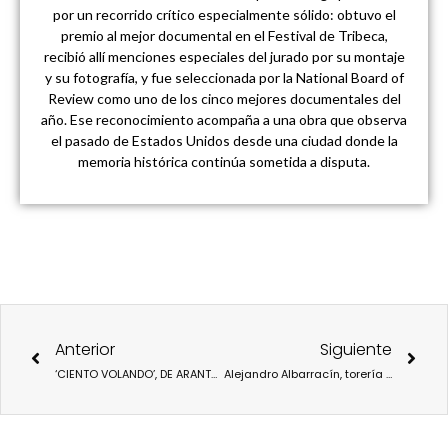
por un recorrido crítico especialmente sólido: obtuvo el
premio al mejor documental en el Festival de Tribeca,
recibió allí menciones especiales del jurado por su montaje
y su fotografía, y fue seleccionada por la National Board of
Review como uno de los cinco mejores documentales del
año. Ese reconocimiento acompaña a una obra que observa
el pasado de Estados Unidos desde una ciudad donde la
memoria histórica continúa sometida a disputa.
Ant
Sigu
Anterior
Siguiente
‘CIENTO VOLANDO’, DE ARANTXA AGUIRRE, UN DOCUMENTAL SOBRE EL ESCULTOR EDUARDO CHILLIDA CONDUCIDO POR JONE LASPIUR
Alejandro Albarracín, torería y serranía de un actor que renace y triunfa en Élite y 4 Estrellas