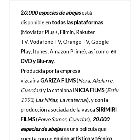
2
0.000 especies de abejas
está
disponible en
todas las plataformas
(Movistar Plus+, Filmin, Rakuten
TV, Vodafone TV, Orange TV, Google
Play, Itunes, Amazon Prime), así como
en
DVD y Blu-ray.
Producida por la empresa
vizcaína
GARIZA FILMS
(
Nora, Akelarre,
Cuerdas
) y la catalana
INICIA FILMS
(
Estiu
1993, Las Niñas, La maternal
), y con la
producción asociada de la vasca
SIRIMIRI
FILMS
(
Polvo Somos, Cuerdas
),
20.000
especies de abejas
es una película
que
cuenta con un
equipo artístico y técnico