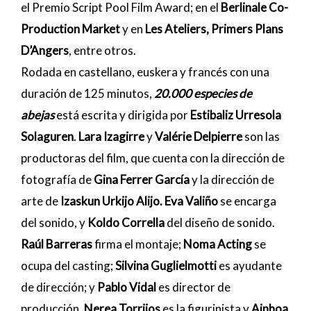
el Premio Script Pool Film Award; en el
Berlinale Co-
Production Market
y en
Les Ateliers, Primers Plans
D’Angers
, entre otros.
Rodada en castellano, euskera y francés con una
duración de 125 minutos,
20.000 especies de
abejas
está escrita y dirigida por
Estibaliz Urresola
Solaguren
.
Lara Izagirre
y
Valérie Delpierre
son las
productoras del film, que cuenta con la dirección de
fotografía de
Gina Ferrer García
y la dirección de
arte de
Izaskun Urkijo Alijo. Eva Valiño
se encarga
del sonido, y
Koldo Corrella
del diseño de sonido.
Raúl Barreras
firma el montaje;
Noma Acting
se
ocupa del casting;
Silvina Guglielmotti
es ayudante
de dirección; y
Pablo Vidal
es director de
producción
. Nerea Torrijos
es la figurinista y
Ainhoa