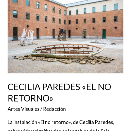
CECILIA
PAREDES
«EL
NO
RETORNO»
CECILIA PAREDES «EL NO
RETORNO»
Artes Visuales
/
Redacción
La instalación «El no retorno», de Cecilia Paredes,