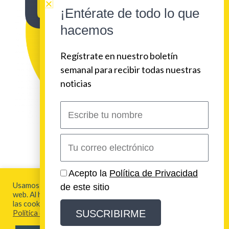
¡Entérate de todo lo que
hacemos
Regístrate en nuestro boletín
semanal para recibir todas nuestras
noticias
Escribe
tu
nombre
Correo
electrónico
2026 Urban Beat Contenidos
Acepto la
Política de Privacidad
Usamos cookies para brindarte la mejor experiencia en esta
de este sitio
web. Al hacer clic en "Aceptar todo", acepta el uso de TODAS
Aviso Legal y Política de Privacidad
las cookies. Para más información visita nuestra
SUSCRIBIRME
Política de Cookies
Política de Cookies