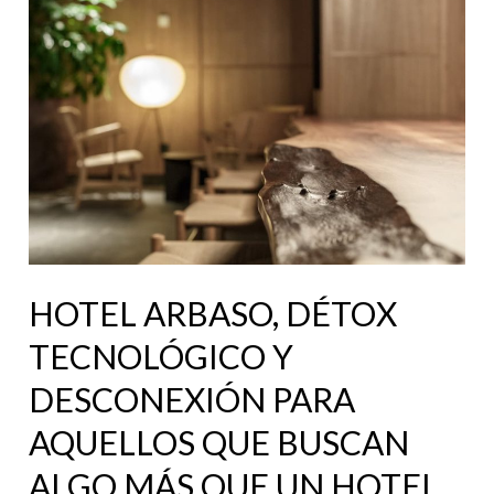
ARBASO,
DÉTOX
TECNOLÓGICO
Y
DESCONEXIÓN
PARA
AQUELLOS
QUE
BUSCAN
HOTEL ARBASO, DÉTOX
ALGO
TECNOLÓGICO Y
MÁS
DESCONEXIÓN PARA
QUE
UN
AQUELLOS QUE BUSCAN
HOTEL
ALGO MÁS QUE UN HOTEL