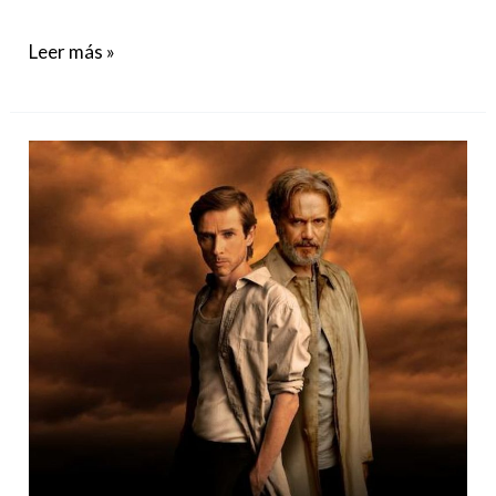
Leer más »
Llega
a
Matadero
True
West
de
Sam
Shepard