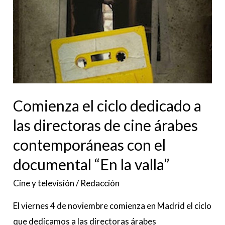
a
las
directoras
de
cine
árabes
contemporáneas
Comienza el ciclo dedicado a
con
las directoras de cine árabes
el
contemporáneas con el
documental
documental “En la valla”
“En
la
Cine y televisión
/
Redacción
valla”
El viernes 4 de noviembre comienza en Madrid el ciclo
que dedicamos a las directoras árabes