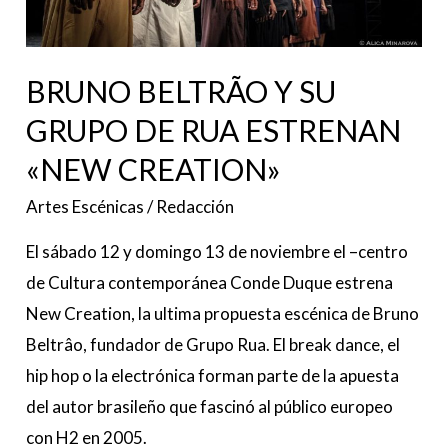
ESTRENAN
«NEW
CREATION»
BRUNO BELTRÃO Y SU
GRUPO DE RUA ESTRENAN
«NEW CREATION»
Artes Escénicas
/
Redacción
El sábado 12 y domingo 13 de noviembre el –centro
de Cultura contemporánea Conde Duque estrena
New Creation, la ultima propuesta escénica de Bruno
Beltrâo, fundador de Grupo Rua. El break dance, el
hip hop o la electrónica forman parte de la apuesta
del autor brasileño que fascinó al público europeo
con H2 en 2005.