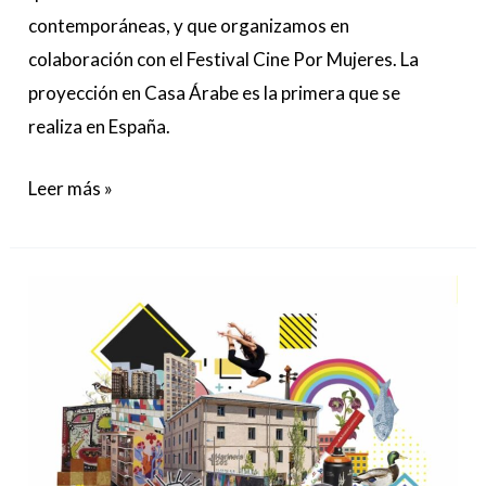
contemporáneas, y que organizamos en
colaboración con el Festival Cine Por Mujeres. La
proyección en Casa Árabe es la primera que se
realiza en España.
Leer más »
Presentación
del
informe
“Pensar
Una
H”