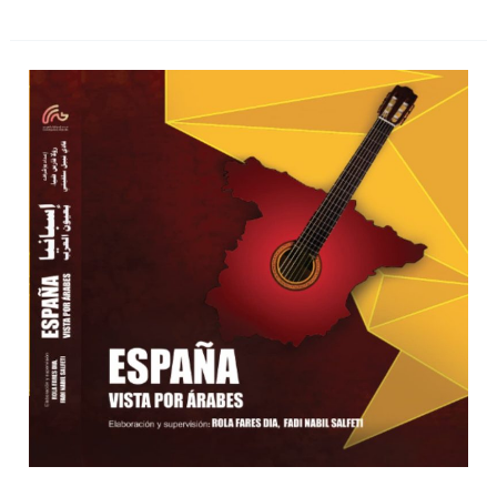
Presentación
del
libro
“España
vista
por
los
árabes”