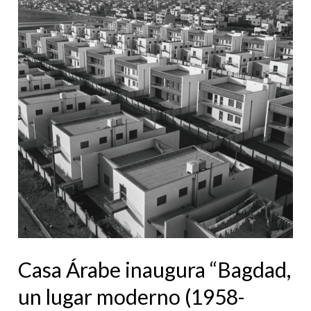
inaugura
“Bagdad,
un
lugar
moderno
(1958-
1978)”
de
Latif
al
Ani
Casa Árabe inaugura “Bagdad,
un lugar moderno (1958-