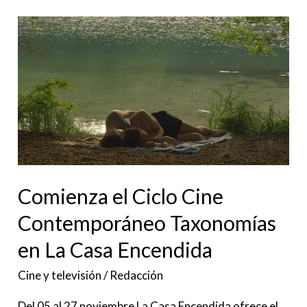
Comienza
el
Ciclo
Cine
Contemporáneo
Taxonomías
en
La
Comienza el Ciclo Cine
Casa
Contemporáneo Taxonomías
Encendida
en La Casa Encendida
Cine y televisión
/
Redacción
Del 05 al 27 noviembre La Casa Encendida ofrece el