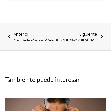
Ant
Sigu
Anterior
Siguiente
Casa Árabe ofrece en Córdoba “La luz que fuimos”, conmemorando los mil años de El Collar de la Paloma
BRUNO BELTRÃO Y SU GRUPO DE RUA ESTRENAN «NEW CREATION»
También te puede interesar