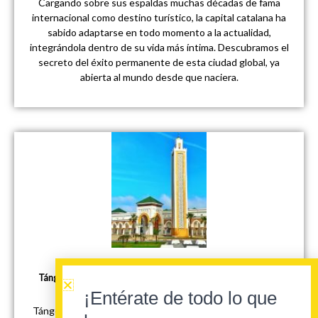
Cargando sobre sus espaldas muchas décadas de fama
internacional como destino turístico, la capital catalana ha
sabido adaptarse en todo momento a la actualidad,
integrándola dentro de su vida más íntima. Descubramos el
secreto del éxito permanente de esta ciudad global, ya
abierta al mundo desde que naciera.
Tánger mira al futuro con un modelo urbano de integración
intercultural
¡Entérate de todo lo que
Tánger ha sido a veces, como otras pocas en la historia, lo