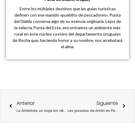
Entre los múltiples destinos que las guías turísticas
definen con ese manido «pueblito de pescadores», Punta
del Diablo conserva algo de su esencia originaria. Lejos de
la selecta Punta del Este, encontramos un ambiente más
rural en este núcleo costero del departamento uruguayo
de Rocha que, haciendo honor a su nombre, nos arrebatará
el alma.
Ant
Sigu
Anterior
Siguiente
La Antártida, un viaje sin retorno al fin del mundo
Las pisadas de Antón en Panamá