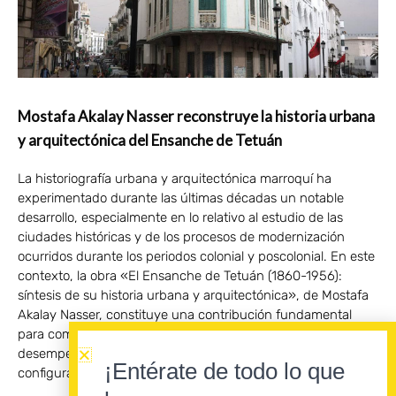
Mostafa Akalay Nasser reconstruye la historia urbana
y arquitectónica del Ensanche de Tetuán
La historiografía urbana y arquitectónica marroquí ha
experimentado durante las últimas décadas un notable
desarrollo, especialmente en lo relativo al estudio de las
ciudades históricas y de los procesos de modernización
ocurridos durante los periodos colonial y poscolonial. En este
contexto, la obra «El Ensanche de Tetuán (1860-1956):
síntesis de su historia urbana y arquitectónica», de Mostafa
Akalay Nasser, constituye una contribución fundamental
para comprender la evolución urbana de Tetuán y el papel
desempeñado por el Protectorado español en la
¡Entérate de todo lo que
configuración de la ciudad moderna.