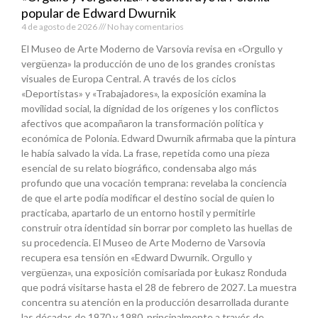
popular de Edward Dwurnik
4 de agosto de 2026
No hay comentarios
El Museo de Arte Moderno de Varsovia revisa en «Orgullo y
vergüenza» la producción de uno de los grandes cronistas
visuales de Europa Central. A través de los ciclos
«Deportistas» y «Trabajadores», la exposición examina la
movilidad social, la dignidad de los orígenes y los conflictos
afectivos que acompañaron la transformación política y
económica de Polonia. Edward Dwurnik afirmaba que la pintura
le había salvado la vida. La frase, repetida como una pieza
esencial de su relato biográfico, condensaba algo más
profundo que una vocación temprana: revelaba la conciencia
de que el arte podía modificar el destino social de quien lo
practicaba, apartarlo de un entorno hostil y permitirle
construir otra identidad sin borrar por completo las huellas de
su procedencia. El Museo de Arte Moderno de Varsovia
recupera esa tensión en «Edward Dwurnik. Orgullo y
vergüenza», una exposición comisariada por Łukasz Ronduda
que podrá visitarse hasta el 28 de febrero de 2027. La muestra
concentra su atención en la producción desarrollada durante
las décadas de 1970 y 1980, principalmente a través de