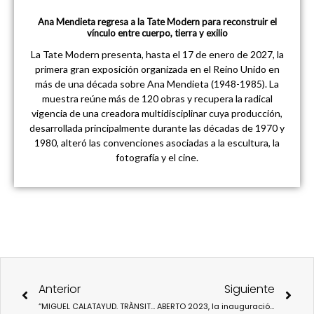
Ana Mendieta regresa a la Tate Modern para reconstruir el
vínculo entre cuerpo, tierra y exilio
La Tate Modern presenta, hasta el 17 de enero de 2027, la
primera gran exposición organizada en el Reino Unido en
más de una década sobre Ana Mendieta (1948-1985). La
muestra reúne más de 120 obras y recupera la radical
vigencia de una creadora multidisciplinar cuya producción,
desarrollada principalmente durante las décadas de 1970 y
1980, alteró las convenciones asociadas a la escultura, la
fotografía y el cine.
Ant
Sigu
Anterior
Siguiente
‘’MIGUEL CALATAYUD. TRÀNSIT IL·LUSTRAT’, NUEVA EXPOSICIÓN EN EL CCCC VALÉNCIA.
ABERTO 2023, la inauguración conjunta que vertebra el arte contemporáneo en Galicia