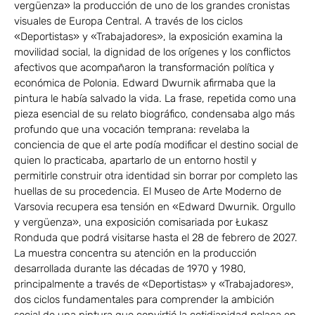
vergüenza» la producción de uno de los grandes cronistas
visuales de Europa Central. A través de los ciclos
«Deportistas» y «Trabajadores», la exposición examina la
movilidad social, la dignidad de los orígenes y los conflictos
afectivos que acompañaron la transformación política y
económica de Polonia. Edward Dwurnik afirmaba que la
pintura le había salvado la vida. La frase, repetida como una
pieza esencial de su relato biográfico, condensaba algo más
profundo que una vocación temprana: revelaba la
conciencia de que el arte podía modificar el destino social de
quien lo practicaba, apartarlo de un entorno hostil y
permitirle construir otra identidad sin borrar por completo las
huellas de su procedencia. El Museo de Arte Moderno de
Varsovia recupera esa tensión en «Edward Dwurnik. Orgullo
y vergüenza», una exposición comisariada por Łukasz
Ronduda que podrá visitarse hasta el 28 de febrero de 2027.
La muestra concentra su atención en la producción
desarrollada durante las décadas de 1970 y 1980,
principalmente a través de «Deportistas» y «Trabajadores»,
dos ciclos fundamentales para comprender la ambición
social de una pintura que convirtió la cotidianidad polaca en