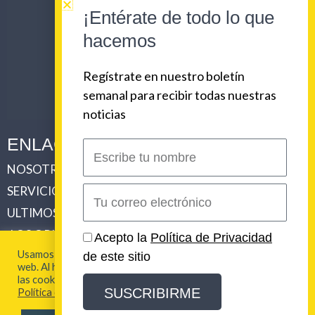
¡Entérate de todo lo que
hacemos
Regístrate en nuestro boletín
semanal para recibir todas nuestras
noticias
ENLACES CORPORATIVOS
Escribe
tu
NOSOTROS
PLAN DE COMUNICACIONES 360
nombre
SERVICIOS
REVISTA URBAN BEAT
Correo
electrónico
ULTIMOS TRABAJOS
CLIENTES
LOS ORIGENES DE URBAN BEAT
CONTACTO
Acepto la
Política de Privacidad
Usamos cookies para brindarte la mejor experiencia en esta
de este sitio
web. Al hacer clic en "Aceptar todo", acepta el uso de TODAS
2026 Urban Beat Contenidos
las cookies. Para más información visita nuestra
SUSCRIBIRME
Política de Cookies