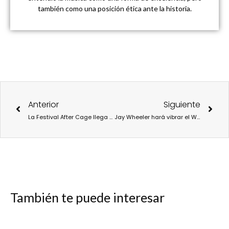
también como una posición ética ante la historia.
Ant
Sigu
Anterior
Siguiente
La Festival After Cage llega a Pamplona con Mnemósine, diosa griega de la memoria, como sugerencia creativa
Jay Wheeler hará vibrar el Wizink Center de Madrid el 16 de diciembre en el marco de su gira TRAPPii Tour
También te puede interesar