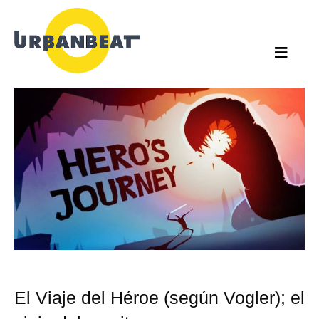
Ir
al
contenido
El Viaje del Héroe (según Vogler); el