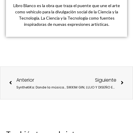
Libro Blanco es la obra que traza el puente que une el arte
como vehículo para la divulgación social de la Ciencia y la
Tecnología. La Ciencia y la Tecnología como fuentes
inspiradoras de nuevas expresiones artísticas.
Ant
Sigu
Anterior
Siguiente
SynthetiKa: Donde la música electrónica y el arte contemporáneo se fusionan en Barcelona.
SIKKIM GIN; LUJO Y DISEÑO EN LA BOTELLA DE GINEBRA MÁS SOSTENIBLE