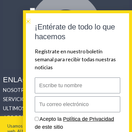
¡Entérate de todo lo que
hacemos
Regístrate en nuestro boletín
semanal para recibir todas nuestras
noticias
ENLACES CORPORATIVOS
Escribe
tu
NOSOTROS
PLAN DE COMUNICACIONES 360
nombre
SERVICIOS
REVISTA URBAN BEAT
Correo
electrónico
ULTIMOS TRABAJOS
CLIENTES
LOS ORIGENES DE URBAN BEAT
CONTACTO
Acepto la
Política de Privacidad
Usamos cookies para brindarte la mejor experiencia en esta
de este sitio
web. Al hacer clic en "Aceptar todo", acepta el uso de TODAS