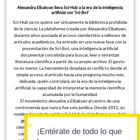
Alexandra Elbakyan lleva Sci-Hub a la era de la inteligencia
artificial con ‘Sci-Bot’
Sci-Hub ya no quiere ser únicamente la biblioteca prohibida
de la ciencia. La plataforma creada por Alexandra Elbakyan,
durante años asociada al acceso clandestino a millones de
artículos académicos, ha entrado en una nueva fase con la
presentación de Sci-Bot, una inteligencia artificial
documental concebida para buscar, leer y sintetizar
literatura científica a partir de su propio archivo. El gesto
no es menor. La herramienta desplaza el conflicto desde el
simple acceso al artículo hacia una pregunta mucho más
delicada: quién controlará, en la era de la inteligencia
artificial, la capacidad de interpretar la memoria científica
acumulada por la humanidad.
El movimiento devuelve a Elbakyan al centro de una
controversia que nunca fue solo jurídica. Desde 2011, su
nombre ha estado unido a Sci-Hub, la plataforma que abrió
gratuitamente una parte inmensa de la producción
científica protegida por muros de pago y que, al hacerlo,
¡Entérate de todo lo que
convirtió una frustración cotidiana de investigadores,