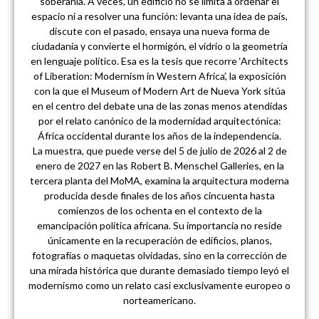
soberanía. A veces, un edificio no se limita a ordenar el
espacio ni a resolver una función: levanta una idea de país,
discute con el pasado, ensaya una nueva forma de
ciudadanía y convierte el hormigón, el vidrio o la geometría
en lenguaje político. Esa es la tesis que recorre ‘Architects
of Liberation: Modernism in Western Africa’, la exposición
con la que el Museum of Modern Art de Nueva York sitúa
en el centro del debate una de las zonas menos atendidas
por el relato canónico de la modernidad arquitectónica:
África occidental durante los años de la independencia.
La muestra, que puede verse del 5 de julio de 2026 al 2 de
enero de 2027 en las Robert B. Menschel Galleries, en la
tercera planta del MoMA, examina la arquitectura moderna
producida desde finales de los años cincuenta hasta
comienzos de los ochenta en el contexto de la
emancipación política africana. Su importancia no reside
únicamente en la recuperación de edificios, planos,
fotografías o maquetas olvidadas, sino en la corrección de
una mirada histórica que durante demasiado tiempo leyó el
modernismo como un relato casi exclusivamente europeo o
norteamericano.