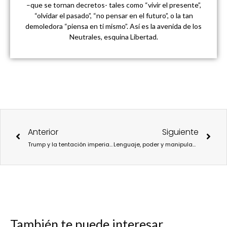
–que se tornan decretos- tales como “vivir el presente”,
“olvidar el pasado”, “no pensar en el futuro”, o la tan
demoledora “piensa en ti mismo”. Así es la avenida de los
Neutrales, esquina Libertad.
Ant
Sigu
Anterior
Siguiente
Trump y la tentación imperial: el dilema de Groenlandia
Lenguaje, poder y manipulación: explorando los mecanismos de Trump y Hitler
También te puede interesar