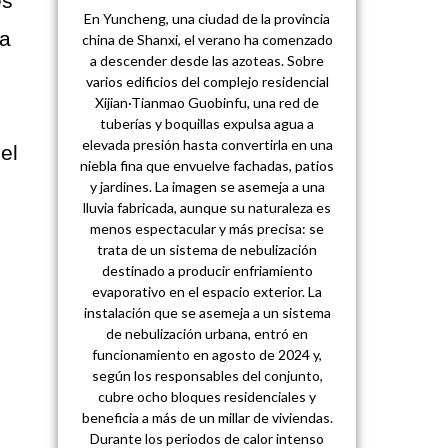
es
En Yuncheng, una ciudad de la provincia
ha
china de Shanxi, el verano ha comenzado
a descender desde las azoteas. Sobre
.
varios edificios del complejo residencial
Xijian·Tianmao Guobinfu, una red de
e
tuberías y boquillas expulsa agua a
elevada presión hasta convertirla en una
el
niebla fina que envuelve fachadas, patios
y jardines. La imagen se asemeja a una
lluvia fabricada, aunque su naturaleza es
menos espectacular y más precisa: se
trata de un sistema de nebulización
destinado a producir enfriamiento
evaporativo en el espacio exterior. La
instalación que se asemeja a un sistema
de nebulización urbana, entró en
funcionamiento en agosto de 2024 y,
según los responsables del conjunto,
cubre ocho bloques residenciales y
beneficia a más de un millar de viviendas.
Durante los periodos de calor intenso