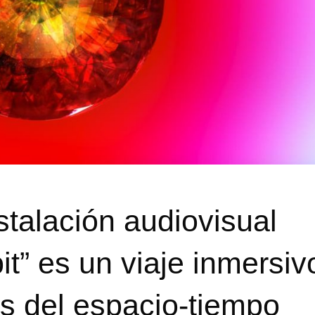
talación audiovisual
bit” es un viaje inmersiv
és del espacio-tiempo