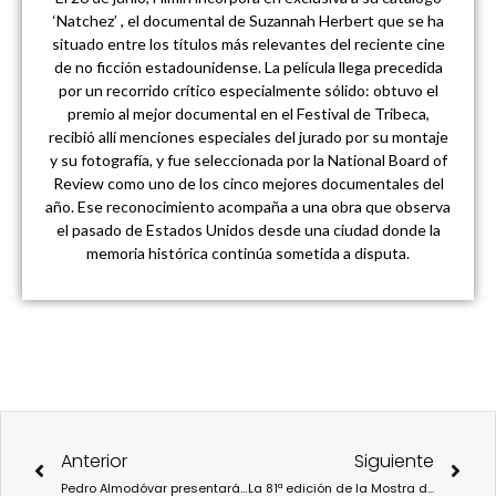
‘Natchez’ , el documental de Suzannah Herbert que se ha
situado entre los títulos más relevantes del reciente cine
de no ficción estadounidense. La película llega precedida
por un recorrido crítico especialmente sólido: obtuvo el
premio al mejor documental en el Festival de Tribeca,
recibió allí menciones especiales del jurado por su montaje
y su fotografía, y fue seleccionada por la National Board of
Review como uno de los cinco mejores documentales del
año. Ese reconocimiento acompaña a una obra que observa
el pasado de Estados Unidos desde una ciudad donde la
memoria histórica continúa sometida a disputa.
Ant
Sigu
Anterior
Siguiente
Pedro Almodóvar presentará su nueva película The room next door (La habitación de al lado) en el Festival de Venecia
La 81ª edición de la Mostra de Venecia lleva a las pantallas una programación brillante, diversa y plural