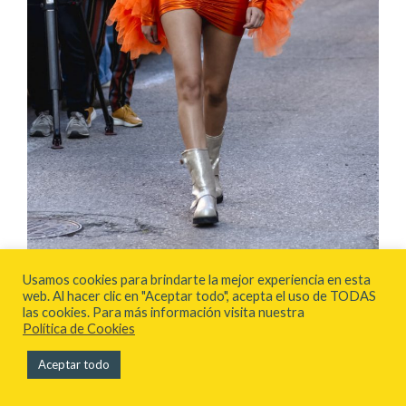
Usamos cookies para brindarte la mejor experiencia en esta
web. Al hacer clic en "Aceptar todo", acepta el uso de TODAS
las cookies. Para más información visita nuestra
Política de Cookies
Fue un desfile abierto a todo el público, ya
Aceptar todo
que se realizó en las calles aledañas al IED