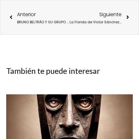
Ant
Sigu
Anterior
Siguiente
BRUNO BELTRÃO Y SU GRUPO DE RUA ESTRENAN «NEW CREATION»
La Florida de Víctor Sánchez Rodríguez revive el amargo encanto del apartamento costero
También te puede interesar