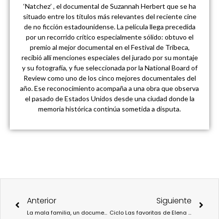
‘Natchez’ , el documental de Suzannah Herbert que se ha
situado entre los títulos más relevantes del reciente cine
de no ficción estadounidense. La película llega precedida
por un recorrido crítico especialmente sólido: obtuvo el
premio al mejor documental en el Festival de Tribeca,
recibió allí menciones especiales del jurado por su montaje
y su fotografía, y fue seleccionada por la National Board of
Review como uno de los cinco mejores documentales del
año. Ese reconocimiento acompaña a una obra que observa
el pasado de Estados Unidos desde una ciudad donde la
memoria histórica continúa sometida a disputa.
Ant
Sigu
Anterior
Siguiente
La mala familia, un documental que aborda el fantasma del pasado y la figura de la cárcel
Ciclo Las favoritas de Elena López Riera proyecta Trenque Lauquen y Mato Seco en Chamas