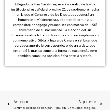
El legado de Pau Casals regresará al centro de la vida
institucional española el próximo 21 de septiembre, fecha
en la que el Congreso de los Diputados acogerá un
homenaje al violonchelista, director de orquesta,
compositor, pedagogo y humanista con motivo del 150.º
aniversario de su nacimiento. La elección del Día
Internacional de la Paz no funciona como un simple marco
conmemorativo. Sitúa la figura de Casals en el lugar que
verdaderamente le corresponde: el de un artista que
entendió la música como una forma de excelencia, pero
también como una posición ética ante la historia.
Ant
Sigu
Anterior
Siguiente
El humor operístico de Operetta llega a Teatros del Canal
“Houdini, un musical mágico”: el ilusionismo conquista el Teatro Calderón