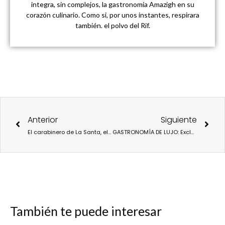
integra, sin complejos, la gastronomía Amazigh en su
corazón culinario. Como si, por unos instantes, respirara
también. el polvo del Rif.
Ant
Sigu
Anterior
Siguiente
El carabinero de La Santa, el delicioso descubrimiento que cruza el mundo.
GASTRONOMÍA DE LUJO: Exclusividad y alta cocina canaria a 4 manos en Las Terrazas de Abama Suites
También te puede interesar