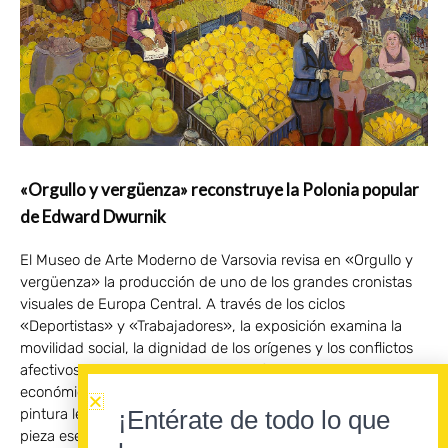
«Orgullo y vergüenza» reconstruye la Polonia popular
de Edward Dwurnik
El Museo de Arte Moderno de Varsovia revisa en «Orgullo y
vergüenza» la producción de uno de los grandes cronistas
visuales de Europa Central. A través de los ciclos
«Deportistas» y «Trabajadores», la exposición examina la
movilidad social, la dignidad de los orígenes y los conflictos
afectivos que acompañaron la transformación política y
económica de Polonia. Edward Dwurnik afirmaba que la
¡Entérate de todo lo que
pintura le había salvado la vida. La frase, repetida como una
pieza esencial de su relato biográfico, condensaba algo más