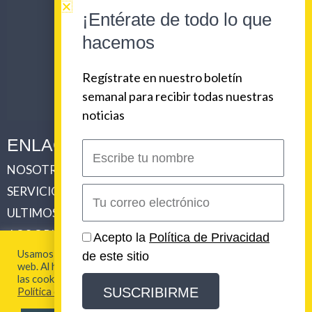
¡Entérate de todo lo que
hacemos
Regístrate en nuestro boletín
semanal para recibir todas nuestras
noticias
ENLACES CORPORATIVOS
Escribe
tu
NOSOTROS
PLAN DE COMUNICACIONES 360
nombre
SERVICIOS
REVISTA URBAN BEAT
Correo
electrónico
ULTIMOS TRABAJOS
CLIENTES
LOS ORIGENES DE URBAN BEAT
CONTACTO
Acepto la
Política de Privacidad
Usamos cookies para brindarte la mejor experiencia en esta
de este sitio
web. Al hacer clic en "Aceptar todo", acepta el uso de TODAS
2026 Urban Beat Contenidos
las cookies. Para más información visita nuestra
SUSCRIBIRME
Política de Cookies