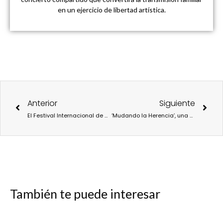
en un ejercicio de libertad artística.
Ant
Sigu
Anterior
Siguiente
El Festival Internacional de Música Contemporánea de Madrid COMA24 llega el 22 de septiembre a los Teatros del Canal
‘Mudando la Herencia’, una obra que explora la herencia emocional que nos marca con el paso del tiempo
También te puede interesar