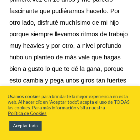
fascinante que pudiéramos hacerlo. Por
otro lado, disfruté muchísimo de mi hijo
porque siempre llevamos ritmos de trabajo
muy heavies y por otro, a nivel profundo
hubo un planteo de más vale que hagas
bien a gusto lo que te dé la gana, porque
esto cambia y pega unos giros tan fuertes
que quién sabe. Sé la punki que quiere ser.
Usamos cookies para brindarte la mejor experiencia en esta
web. Al hacer clic en "Aceptar todo", acepta el uso de TODAS
No tienes que quedar bien con nadie. Así
las cookies. Para más información visita nuestra
Política de Cookies
que retoqué todos los guiones en los que
Aceptar todo
estaba y decidí, sobre todo, que las cosas
que hago me gusten mucho, mucho,