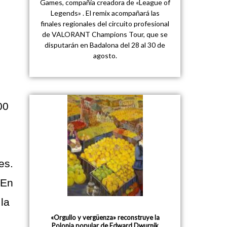
Games, compañía creadora de «League of
Legends» . El remix acompañará las
finales regionales del circuito profesional
de VALORANT Champions Tour, que se
disputarán en Badalona del 28 al 30 de
agosto.
00
es.
 En
 la
«Orgullo y vergüenza» reconstruye la
Polonia popular de Edward Dwurnik