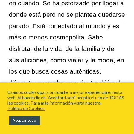
en cuando. Se ha esforzado por llegar a
donde está pero no se plantea quedarse
parado. Está conectado al mundo y es
más o menos cosmopolita. Sabe
disfrutar de la vida, de la familia y de
sus aficiones, como viajar y la moda, en
los que busca cosas auténticas,
diferentes, con alma propia, también el
Usamos cookies para brindarte la mejor experiencia en esta
deporte, pero tampoco hace ascos a
web. Al hacer clic en "Aceptar todo", acepta el uso de TODAS
las cookies. Para más información visita nuestra
unas cervezas con los amigos.
Política de Cookies
Aceptar todo