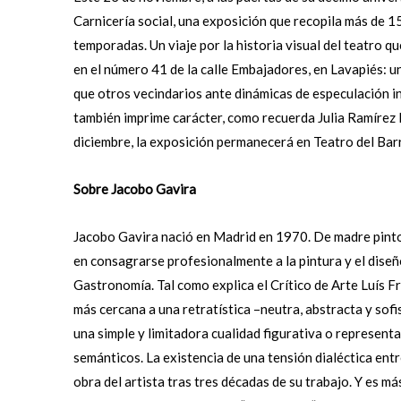
Carnicería social, una exposición que recopila más de 15
temporadas. Un viaje por la historia visual del teatro q
en el número 41 de la calle Embajadores, en Lavapiés: un
que otros vecindarios ante dinámicas de especulación inm
también imprime carácter, como recuerda Julia Ramírez B
diciembre, la exposición permanecerá en Teatro del Bar
Sobre Jacobo Gavira
Jacobo Gavira nació en Madrid en 1970. De madre pintor
en consagrarse profesionalmente a la pintura y el diseño
Gastronomía. Tal como explica el Crítico de Arte Luís F
más cercana a una retratística –neutra, abstracta y sof
una simple y limitadora cualidad figurativa o representa
semánticos. La existencia de una tensión dialéctica ent
obra del artista tras tres décadas de su trabajo. Y es má