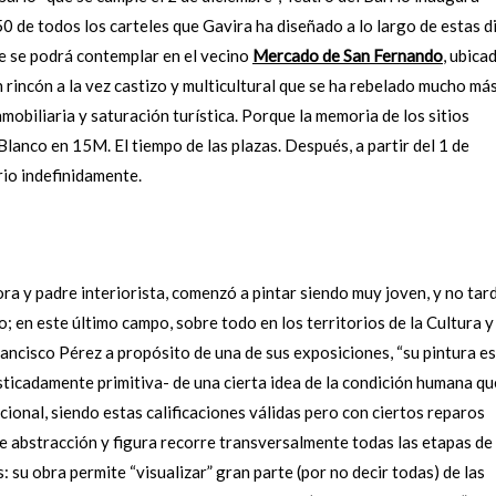
0 de todos los carteles que Gavira ha diseñado a lo largo de estas d
ue se podrá contemplar en el vecino
Mercado de San Fernando
, ubica
 rincón a la vez castizo y multicultural que se ha rebelado mucho má
obiliaria y saturación turística. Porque la memoria de los sitios
lanco en 15M. El tiempo de las plazas. Después, a partir del 1 de
rio indefinidamente.
a y padre interiorista, comenzó a pintar siendo muy joven, y no tar
; en este último campo, sobre todo en los territorios de la Cultura y
rancisco Pérez a propósito de una de sus exposiciones, “su pintura e
isticadamente primitiva- de una cierta idea de la condición humana qu
cional, siendo estas calificaciones válidas pero con ciertos reparos
re abstracción y figura recorre transversalmente todas las etapas de 
s: su obra permite “visualizar” gran parte (por no decir todas) de las