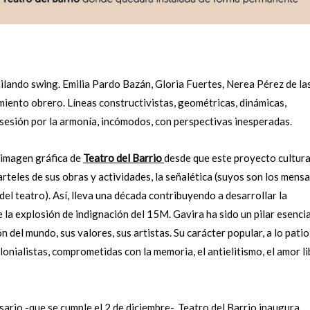
ilando swing. Emilia Pardo Bazán, Gloria Fuertes, Nerea Pérez de la
imiento obrero. Líneas constructivistas, geométricas, dinámicas,
obsesión por la armonía, incómodos, con perspectivas inesperadas.
 imagen gráfica de
Teatro del Barrio
desde que este proyecto cultura
rteles de sus obras y actividades, la señalética (suyos son los mensa
el teatro). Así, lleva una década contribuyendo a desarrollar la
 la explosión de indignación del 15M. Gavira ha sido un pilar esencia
n del mundo, sus valores, sus artistas. Su carácter popular, a lo patio
lonialistas, comprometidas con la memoria, el antielitismo, el amor li
sario -que se cumple el 2 de diciembre-, Teatro del Barrio inaugura