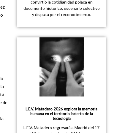
convirtió la cotidianidad polaca en
iez
documento histórico, escenario colectivo
y disputa por el reconocimiento.
do
s
dó
 la
stá
e de
L.E.V. Matadero 2026 explora la memoria
humana en el territorio incierto de la
la
tecnología
L.E.V. Matadero regresará a Madrid del 17