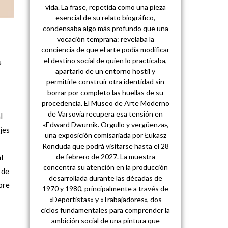
vida. La frase, repetida como una pieza
esencial de su relato biográfico,
condensaba algo más profundo que una
vocación temprana: revelaba la
conciencia de que el arte podía modificar
el destino social de quien lo practicaba,
s
apartarlo de un entorno hostil y
permitirle construir otra identidad sin
borrar por completo las huellas de su
procedencia. El Museo de Arte Moderno
de Varsovia recupera esa tensión en
l
«Edward Dwurnik. Orgullo y vergüenza»,
jes
una exposición comisariada por Łukasz
Ronduda que podrá visitarse hasta el 28
de febrero de 2027. La muestra
l
concentra su atención en la producción
 de
desarrollada durante las décadas de
bre
1970 y 1980, principalmente a través de
«Deportistas» y «Trabajadores», dos
ciclos fundamentales para comprender la
ambición social de una pintura que