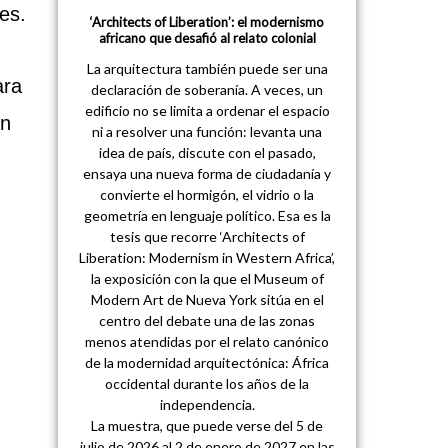
es.
‘Architects of Liberation’: el modernismo
africano que desafió al relato colonial
La arquitectura también puede ser una
ara
declaración de soberanía. A veces, un
edificio no se limita a ordenar el espacio
ón
ni a resolver una función: levanta una
idea de país, discute con el pasado,
ensaya una nueva forma de ciudadanía y
convierte el hormigón, el vidrio o la
geometría en lenguaje político. Esa es la
tesis que recorre ‘Architects of
Liberation: Modernism in Western Africa’,
la exposición con la que el Museum of
Modern Art de Nueva York sitúa en el
centro del debate una de las zonas
menos atendidas por el relato canónico
de la modernidad arquitectónica: África
occidental durante los años de la
independencia.
La muestra, que puede verse del 5 de
julio de 2026 al 2 de enero de 2027 en las