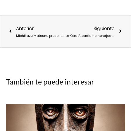
Ant
Sigu
Anterior
Siguiente
Michikazu Matsune presenta la vanguardista obra All Together en Madrid.
La Otra Arcadia homenajea a Gustavo Adolfo Bécquer con la obra Vano fantasma de niebla y luz
También te puede interesar