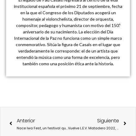
institucional española el próximo 21 de septiembre, fecha
en la que el Congreso de los Diputados acogerá un
homenaje al violonchelista, director de orquesta,
compositor, pedagogo y humanista con motivo del 150.º
aniversario de su nacimiento. La elección del Día
Internacional de la Paz no funciona como un simple marco
conmemorativo. Sitúa la figura de Casals en el lugar que
verdaderamente le corresponde: el de un artista que
entendió la música como una forma de excelencia, pero
también como una posición ética ante la historia.
Ant
Sigu
Anterior
Siguiente
Nace Iwa Fest, un festival que visibiliza la escena musical y artística de la cultura amazigh
Vuelve L.E.V. Matadero 2022, el Festival de Electrónica Visual y Realidades Extendidas