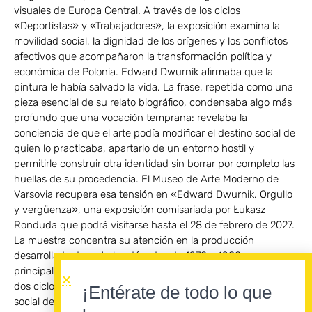
visuales de Europa Central. A través de los ciclos
«Deportistas» y «Trabajadores», la exposición examina la
movilidad social, la dignidad de los orígenes y los conflictos
afectivos que acompañaron la transformación política y
económica de Polonia. Edward Dwurnik afirmaba que la
pintura le había salvado la vida. La frase, repetida como una
pieza esencial de su relato biográfico, condensaba algo más
profundo que una vocación temprana: revelaba la
conciencia de que el arte podía modificar el destino social de
quien lo practicaba, apartarlo de un entorno hostil y
permitirle construir otra identidad sin borrar por completo las
huellas de su procedencia. El Museo de Arte Moderno de
Varsovia recupera esa tensión en «Edward Dwurnik. Orgullo
y vergüenza», una exposición comisariada por Łukasz
Ronduda que podrá visitarse hasta el 28 de febrero de 2027.
La muestra concentra su atención en la producción
desarrollada durante las décadas de 1970 y 1980,
principalmente a través de «Deportistas» y «Trabajadores»,
dos ciclos fundamentales para comprender la ambición
¡Entérate de todo lo que
social de una pintura que convirtió la cotidianidad polaca en