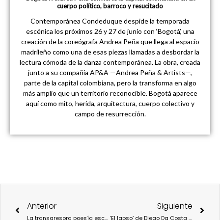
cuerpo político, barroco y resucitado
Contemporánea Condeduque despide la temporada
escénica los próximos 26 y 27 de junio con ‘Bogotá’, una
creación de la coreógrafa Andrea Peña que llega al espacio
madrileño como una de esas piezas llamadas a desbordar la
lectura cómoda de la danza contemporánea. La obra, creada
junto a su compañía AP&A —Andrea Peña & Artists—,
parte de la capital colombiana, pero la transforma en algo
más amplio que un territorio reconocible. Bogotá aparece
aquí como mito, herida, arquitectura, cuerpo colectivo y
campo de resurrección.
Ant
Sigu
Anterior
Siguiente
La transgresora poesía escénica de Angelica Lidell vuelve a Madrid con Dämon. El funeral de Bergman
‘El lapso’ de Diego Da Costa sube a las tablas del teatro Lara