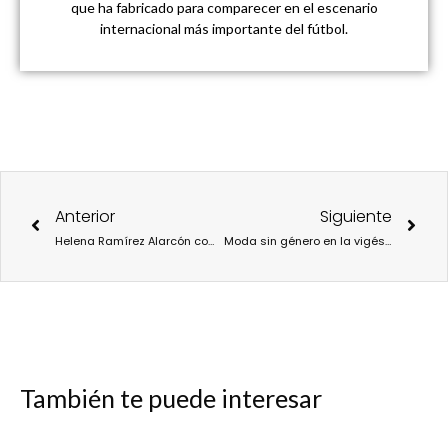
que ha fabricado para comparecer en el escenario
internacional más importante del fútbol.
Ant
Sigu
Anterior
Siguiente
Helena Ramírez Alarcón comparte las experiencias de su Columna de Moda con los lectores de Fashion WEEK Magazine.
Moda sin género en la vigésimo octava edición de 080 Barcelona Fashion Week.
También te puede interesar