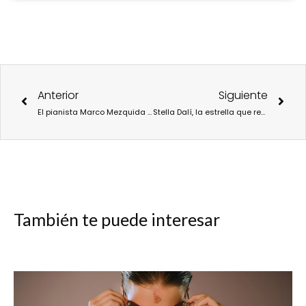
Ant
Sigu
Anterior
Siguiente
El pianista Marco Mezquida continúa la gira de presentación de su nuevo trabajo “Letter to Milos”.
Stella Dalí, la estrella que revive las vanguardias atemporales
También te puede interesar