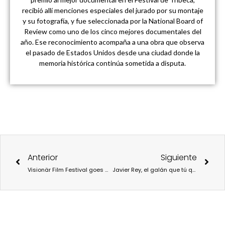
recibió allí menciones especiales del jurado por su montaje
y su fotografía, y fue seleccionada por la National Board of
Review como uno de los cinco mejores documentales del
año. Ese reconocimiento acompaña a una obra que observa
el pasado de Estados Unidos desde una ciudad donde la
memoria histórica continúa sometida a disputa.
Ant
Sigu
Anterior
Siguiente
Visionär Film Festival goes Madrid en Sala Equis.
Javier Rey, el galán que tú quieras.