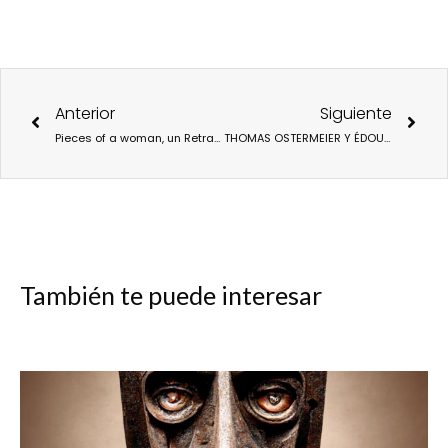
Ant
Sigu
Anterior
Siguiente
Pieces of a woman, un Retrato del dolor.
THOMAS OSTERMEIER Y ÉDOUARD LOUIS PRESENTAN «QUIÉN MATÓ A MI PADRE»
También te puede interesar