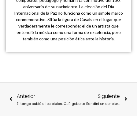
compositor, pedagogo y humanista con motivo del 150.º
aniversario de su nacimiento. La elección del Día
Internacional de la Paz no funciona como un simple marco
conmemorativo. Sitúa la figura de Casals en el lugar que
verdaderamente le corresponde: el de un artista que
entendió la música como una forma de excelencia, pero
también como una posición ética ante la historia.
Ant
Sigu
Anterior
Siguiente
El tango subió a los cielos. Concierto, conferencias y exposición en el Día Nacional del Tango
Rigoberta Bandini en concierto