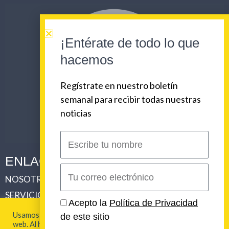
¡Entérate de todo lo que
hacemos
Regístrate en nuestro boletín
semanal para recibir todas nuestras
noticias
Escribe
tu
ENLACES CORPORATIVOS
nombre
Correo
NOSOTROS
PLAN DE COMUNICACIONES 360
electrónico
SERVICIOS
REVISTA URBAN BEAT
Acepto la
Política de Privacidad
ULTIMOS TRABAJOS
CLIENTES
Usamos cookies para brindarte la mejor experiencia en esta
de este sitio
web. Al hacer clic en "Aceptar todo", acepta el uso de TODAS
LOS ORIGENES DE URBAN BEAT
CONTACTO