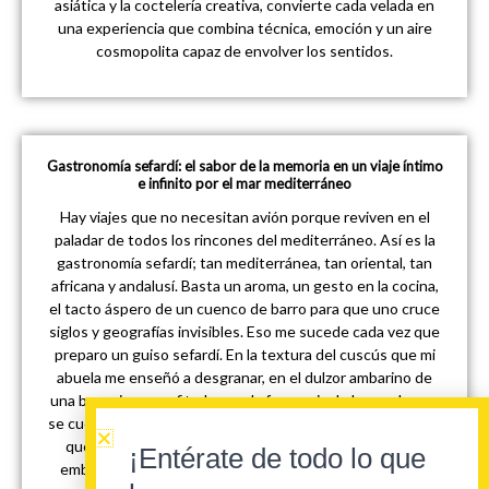
asiática y la coctelería creativa, convierte cada velada en
una experiencia que combina técnica, emoción y un aire
cosmopolita capaz de envolver los sentidos.
Gastronomía sefardí: el sabor de la memoria en un viaje íntimo
e infinito por el mar mediterráneo
Hay viajes que no necesitan avión porque reviven en el
paladar de todos los rincones del mediterráneo. Así es la
gastronomía sefardí; tan mediterránea, tan oriental, tan
africana y andalusí. Basta un aroma, un gesto en la cocina,
el tacto áspero de un cuenco de barro para que uno cruce
siglos y geografías invisibles. Eso me sucede cada vez que
preparo un guiso sefardí. En la textura del cuscús que mi
abuela me enseñó a desgranar, en el dulzor ambarino de
una berenjena confitada o en la fragancia de la canela que
se cuela en platos salados, siento la memoria de un pueblo
que caminó, que emigró, que fue expulsado y que, sin
¡Entérate de todo lo que
embargo, supo convertir la diáspora en un recetario de