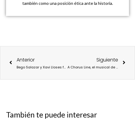
también como una posición ética ante la historia.
Ant
Sigu
Anterior
Siguiente
Bego Salazar y Xavi Lloses forman el grupo “Salazar”, una fusión que reúne el “quejío” flamenco con los decibelios.
A Chorus Line, el musical de Antonio Banderas que triunfa en el Teatro Calderón.
También te puede interesar