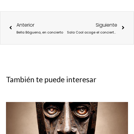
Ant
Sigu
Anterior
Siguiente
Bella Báguena, en concierto
Sala Cool acoge el concierto del rapero canadiense bbno$
También te puede interesar