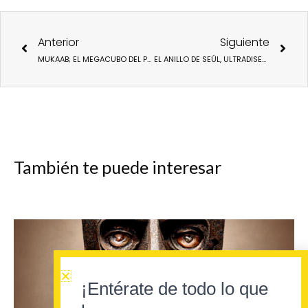
Ant
Sigu
Anterior
Siguiente
MUKAAB; EL MEGACUBO DEL PRINCIPE SAUDI BIN SALMAN
EL ANILLO DE SEÚL, ULTRADISEÑO Y SOSTENIBILIDAD A GRAN ESCALA
También te puede interesar
¡Entérate de todo lo que