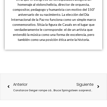
homenaje al violonchelista, director de orquesta,
compositor, pedagogo y humanista con motivo del 150.º
aniversario de su nacimiento. La elección del Día
Internacional de la Paz no funciona como un simple marco
conmemorativo. Sitúa la figura de Casals en el lugar que
verdaderamente le corresponde: el de un artista que
entendió la música como una forma de excelencia, pero
también como una posición ética ante la historia.
Ant
Sigu
Anterior
Siguiente
Constanze Geiger rompe cánones y se convierte en la primera compositora mujer cuya obra, estará presente en Concierto de Año Nuevo de la Orquesta Filarmónica de Viena después de 84 ediciones de un cierto patriarcado musical
Bruce Springsteen sorprende al panorama musical contemporáneo con “Road Diary”