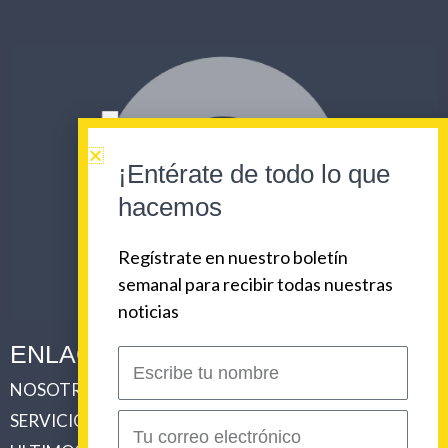
¡Entérate de todo lo que
hacemos
Regístrate en nuestro boletín
semanal para recibir todas nuestras
noticias
ENLACES CORPORATIVOS
Escribe
tu
NOSOTROS
PLAN DE COMUNICACIONES 360
nombre
SERVICIOS
REVISTA URBAN BEAT
Correo
electrónico