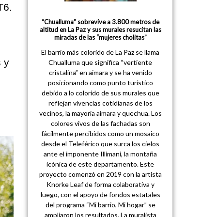
T6.
“Chualluma” sobrevive a 3.800 metros de
altitud en La Paz y sus murales resucitan las
miradas de las “mujeres cholitas”
El barrio más colorido de La Paz se llama
 y
Chualluma que significa “vertiente
cristalina” en aimara y se ha venido
posicionando como punto turístico
debido a lo colorido de sus murales que
reflejan vivencias cotidianas de los
vecinos, la mayoría aimara y quechua. Los
colores vivos de las fachadas son
fácilmente percibidos como un mosaico
desde el Teleférico que surca los cielos
ante el imponente Illimani, la montaña
icónica de este departamento. Este
proyecto comenzó en 2019 con la artista
Knorke Leaf de forma colaborativa y
luego, con el apoyo de fondos estatales
del programa “Mi barrio, Mi hogar” se
ampliaron los resultados. La muralista